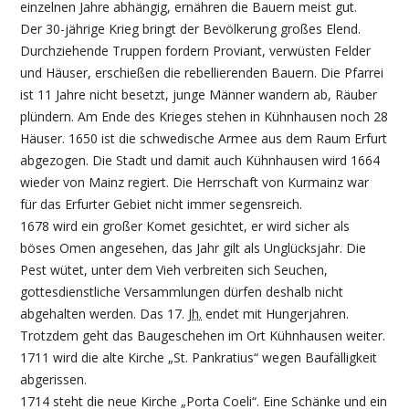
einzelnen Jahre abhängig, ernähren die Bauern meist gut.
Der 30-jährige Krieg bringt der Bevölkerung großes Elend.
Durchziehende Truppen fordern Proviant, verwüsten Felder
und Häuser, erschießen die rebellierenden Bauern. Die Pfarrei
ist 11 Jahre nicht besetzt, junge Männer wandern ab, Räuber
plündern. Am Ende des Krieges stehen in Kühnhausen noch 28
Häuser. 1650 ist die schwedische Armee aus dem Raum Erfurt
abgezogen. Die Stadt und damit auch Kühnhausen wird 1664
wieder von Mainz regiert. Die Herrschaft von Kurmainz war
für das Erfurter Gebiet nicht immer segensreich.
1678 wird ein großer Komet gesichtet, er wird sicher als
böses Omen angesehen, das Jahr gilt als Unglücksjahr. Die
Pest wütet, unter dem Vieh verbreiten sich Seuchen,
gottesdienstliche Versammlungen dürfen deshalb nicht
abgehalten werden. Das 17.
Jh.
endet mit Hungerjahren.
Trotzdem geht das Baugeschehen im Ort Kühnhausen weiter.
1711 wird die alte Kirche „St. Pankratius“ wegen Baufälligkeit
abgerissen.
1714 steht die neue Kirche „Porta Coeli“. Eine Schänke und ein