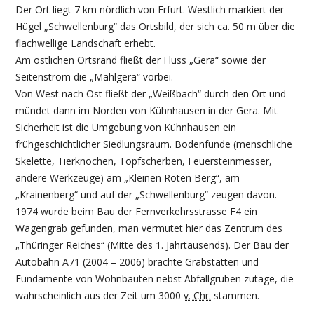
Der Ort liegt 7 km nördlich von Erfurt. Westlich markiert der
Hügel „Schwellenburg“ das Ortsbild, der sich ca. 50 m über die
flachwellige Landschaft erhebt.
Am östlichen Ortsrand fließt der Fluss „Gera“ sowie der
Seitenstrom die „Mahlgera“ vorbei.
Von West nach Ost fließt der „Weißbach“ durch den Ort und
mündet dann im Norden von Kühnhausen in der Gera. Mit
Sicherheit ist die Umgebung von Kühnhausen ein
frühgeschichtlicher Siedlungsraum. Bodenfunde (menschliche
Skelette, Tierknochen, Topfscherben, Feuersteinmesser,
andere Werkzeuge) am „Kleinen Roten Berg“, am
„Krainenberg“ und auf der „Schwellenburg“ zeugen davon.
1974 wurde beim Bau der Fernverkehrsstrasse F4 ein
Wagengrab gefunden, man vermutet hier das Zentrum des
„Thüringer Reiches“ (Mitte des 1. Jahrtausends). Der Bau der
Autobahn A71 (2004 – 2006) brachte Grabstätten und
Fundamente von Wohnbauten nebst Abfallgruben zutage, die
wahrscheinlich aus der Zeit um 3000
v. Chr.
stammen.