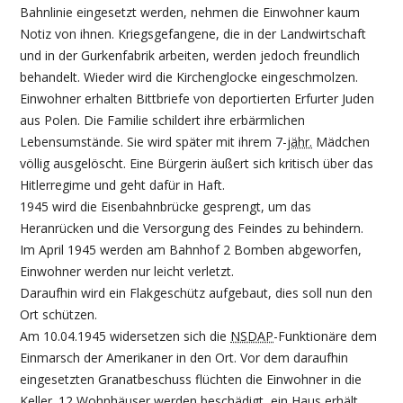
Bahnlinie eingesetzt werden, nehmen die Einwohner kaum
Notiz von ihnen. Kriegsgefangene, die in der Landwirtschaft
und in der Gurkenfabrik arbeiten, werden jedoch freundlich
behandelt. Wieder wird die Kirchenglocke eingeschmolzen.
Einwohner erhalten Bittbriefe von deportierten Erfurter Juden
aus Polen. Die Familie schildert ihre erbärmlichen
Lebensumstände. Sie wird später mit ihrem 7-
jähr.
Mädchen
völlig ausgelöscht. Eine Bürgerin äußert sich kritisch über das
Hitlerregime und geht dafür in Haft.
1945 wird die Eisenbahnbrücke gesprengt, um das
Heranrücken und die Versorgung des Feindes zu behindern.
Im April 1945 werden am Bahnhof 2 Bomben abgeworfen,
Einwohner werden nur leicht verletzt.
Daraufhin wird ein Flakgeschütz aufgebaut, dies soll nun den
Ort schützen.
Am 10.04.1945 widersetzen sich die
NSDAP
-Funktionäre dem
Einmarsch der Amerikaner in den Ort. Vor dem daraufhin
eingesetzten Granatbeschuss flüchten die Einwohner in die
Keller. 12 Wohnhäuser werden beschädigt, ein Haus erhält