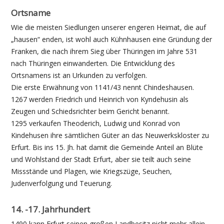
Ortsname
Wie die meisten Siedlungen unserer engeren Heimat, die auf
„hausen“ enden, ist wohl auch Kühnhausen eine Gründung der
Franken, die nach ihrem Sieg über Thüringen im Jahre 531
nach Thüringen einwanderten. Die Entwicklung des
Ortsnamens ist an Urkunden zu verfolgen.
Die erste Erwähnung von 1141/43 nennt Chindeshausen.
1267 werden Friedrich und Heinrich von Kyndehusin als
Zeugen und Schiedsrichter beim Gericht benannt.
1295 verkaufen Theoderich, Ludwig und Konrad von
Kindehusen ihre sämtlichen Güter an das Neuwerkskloster zu
Erfurt. Bis ins 15. Jh. hat damit die Gemeinde Anteil an Blüte
und Wohlstand der Stadt Erfurt, aber sie teilt auch seine
Missstände und Plagen, wie Kriegszüge, Seuchen,
Judenverfolgung und Teuerung.
14. -17. Jahrhundert
1490 kann Erfurt seinen großen Landbesitz nicht mehr allein